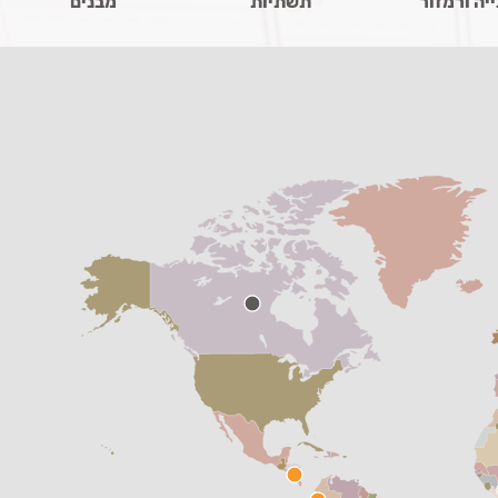
יה ורמזור
תשתיות
מבנים