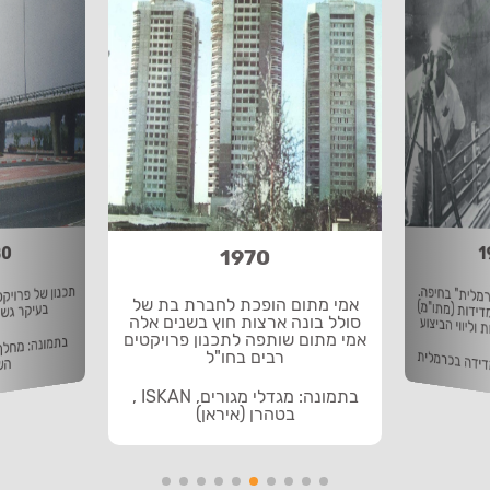
80
1
1970
תכנון של פרוי
מלית" בחיפה.
אמי מתום הופכת לחברת בת של
ידות (מתו"מ)
בעיקר גש
סולל בונה ארצות חוץ בשנים אלה
ליווי הביצוע
אמי מתום שותפה לתכנון פרויקטים
ידה בכרמלית
רבים בחו"ל
הש
בתמונה: מגדלי מגורים, ISKAN ,
בטהרן (איראן)