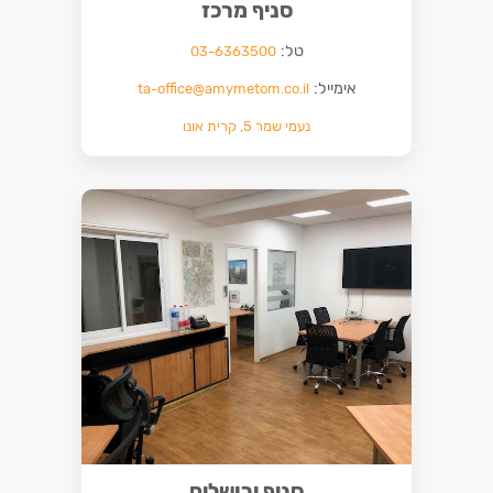
סניף מרכז
טל:
03-6363500
אימייל:
ta-office@amymetom.co.il
נעמי שמר 5, קרית אונו
סניף ירושלים