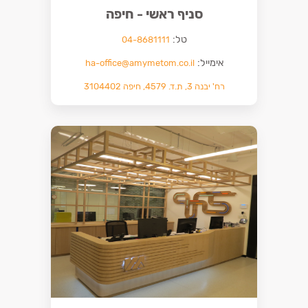
סניף ראשי - חיפה
טל:
04-8681111
אימייל:
ha-office@amymetom.co.il
רח' יבנה 3, ת.ד. 4579, חיפה 3104402